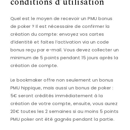
conditions d’utilisation
Quel est le moyen de recevoir un PMU bonus
de poker ? Il est nécessaire de confirmer la
création du compte: envoyez vos cartes
d’identité et faites l’activation via un code
bonus reçu par e-mail. Vous devez collecter un
minimum de 5 points pendant 15 jours après la
création de compte.
Le bookmaker offre non seulement un bonus
PMU hippique, mais aussi un bonus de poker :
5€ seront crédités immédiatement à la
création de votre compte, ensuite, vous aurez
20€ toutes les 2 semaines si au moins 5 points
PMU poker ont été gagnés pendant la partie.