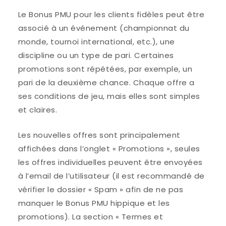
Le Bonus PMU pour les clients fidèles peut être
associé à un événement (championnat du
monde, tournoi international, etc.), une
discipline ou un type de pari. Certaines
promotions sont répétées, par exemple, un
pari de la deuxième chance. Chaque offre a
ses conditions de jeu, mais elles sont simples
et claires.
Les nouvelles offres sont principalement
affichées dans l’onglet « Promotions », seules
les offres individuelles peuvent être envoyées
à l’email de l’utilisateur (il est recommandé de
vérifier le dossier « Spam » afin de ne pas
manquer le Bonus PMU hippique et les
promotions). La section « Termes et