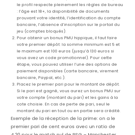
le profil respecte pleinement les règles de bureau
: l’âge est 18+, la disponibilité de documents
prouvant votre identité, l’identification du compte
bancaire, l’absence d’inscription sur le portail du
jeu (comptes bloqués).
Pour obtenir un bonus PMU hippique, il faut faire
votre premier dépôt: la somme minimum est 5 et
le maximum est 100 euros (jusqu’à 130 euros si
vous avez un code promotionnel). Pour cette
étape, vous pouvez utiliser l’une des options de
paiement disponibles (carte bancaire, virement
bancaire, Paypal, etc.).
Placez le premier pari pour le montant de dépôt.
Si le pari est gagné, vous aurez un bonus PMU sur
votre compte (montant du pari) et les gains à la
cote choisie. En cas de perte de pari, seul le
montant du pari en tout ou en partie sera crédité.
Exemple de la réception de la prime: on a le
premier pari de cent euros avec un ratio de
4,20 pour le match nul de PSG – Manchester