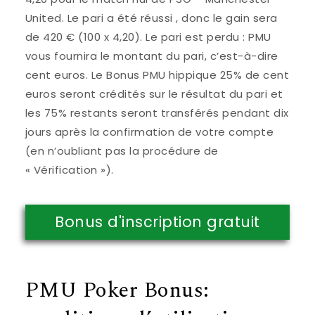
United. Le pari a été réussi , donc le gain sera
de 420 € (100 x 4,20). Le pari est perdu : PMU
vous fournira le montant du pari, c’est-à-dire
cent euros. Le Bonus PMU hippique 25% de cent
euros seront crédités sur le résultat du pari et
les 75% restants seront transférés pendant dix
jours après la confirmation de votre compte
(en n’oubliant pas la procédure de
« Vérification »).
Bonus d'inscription gratuit
PMU Poker Bonus: