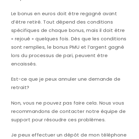
Le bonus en euros doit être regagné avant
d’être retiré. Tout dépend des conditions
spécifiques de chaque bonus, mais il doit être
« rejoué » quelques fois. Dès que les conditions
sont remplies, le bonus PMU et l’argent gagné
lors du processus de pari, peuvent être
encaissés.
Est-ce que je peux annuler une demande de
retrait?
Non, vous ne pouvez pas faire cela. Nous vous
recommandons de contacter notre équipe de
support pour résoudre ces problèmes.
Je peux effectuer un dépôt de mon téléphone